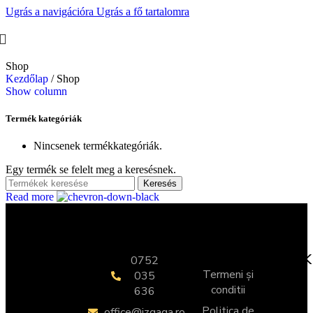
Ugrás a navigációra
Ugrás a fő tartalomra
Shop
Kezdőlap
/
Shop
Show column
Termék kategóriák
Nincsenek termékkategóriák.
Egy termék se felelt meg a keresésnek.
Keresés
Read more
KAPCSOLAT
HASZNOS
HIVATKOZÁSOK
0752
Termeni și
035
conditii
636
Politica de
office@izgaga.ro