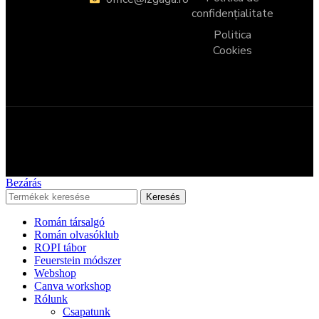
confidențialitate
Politica
Cookies
Copyright © 2025 – Centrul Educational Izgága
Bezárás
Keresés
Román társalgó
Román olvasóklub
ROPI tábor
Feuerstein módszer
Webshop
Canva workshop
Rólunk
Csapatunk